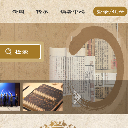
本
新闻
传承
读者中心
登录
/
注册
检索